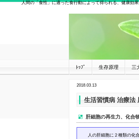
人間の「食性」に適った食行動によって得られる、健康効果
ﾄｯﾌﾟ
生存原理
三
2018.03.13
生活習慣病 治療法
肝細胞の再生力、化合
人の肝細胞に２種類の化合