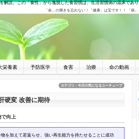
を解説。この「食性」から逸脱した食習慣は、生活習慣病の温床であり
「命」の輝きを忘れない！「健康」は宝です！！ 「病
大栄養素
予防医学
食害
治療
命の動画
カテゴリ：今日の気になるユーチューブ
 肝硬変 改善に期待
物で向上
物を加えて若返らせ、強い再生能力を持たせることに成功