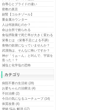
自尊心とプライドの違い
密教の真言
副腎【コルチゾール】
重金属カウンター
人は何故病むのか？
命は台所で創られる
食塩摂取量で死亡率が大きく変わる
栄養とは （栄養不足による不調）
食物の奴隷になっていませんか？
武漢熱は、そんなに怖いですか？
神が「うぉ～ん」と叫んで、宇宙を
造った！？
減塩と化学塩の恐怖
カテゴリ
病院不要の生活術 (28)
お婆ちゃんの治療法 (4)
不妊治療 (2)
今日の気になるユーチューブ (14)
体質改善 (4)
便秘 悩み 解消 (17)