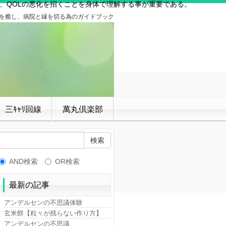
、QOLの悪化を招くことを身体で理解する事が重要である。
」を癒し、病院と縁を切る為のガイドブック
三ｷｬﾘ回線
萬丸倶楽部
AND検索
OR検索
最新の記事
アンデルセンの不思議体験
玄米餅【粒々が残らない作り方】
アンデルセンの不思議