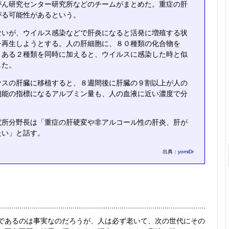
がん研究センター研究所などのチームがまとめた。重症の肝
がる可能性があるという。
いが、ウイルス感染などで肝炎になると活発に増殖する状
を再生しようとする。人の肝細胞に、８０種類の化合物を
。ある２種類を同時に加えると、ウイルスに感染した時と似
した。
スの肝臓に移植すると、８週間後に肝臓の９割以上が人の
機能の指標になるアルブミン量も、人の血液に近い濃度で分
所分野長は「重症の肝硬変や非アルコール性の肝炎、肝が
たい」と話す。
出典：
yomiDr
あるのは事実なのだろうが、人は必ず老いて、次の世代にその