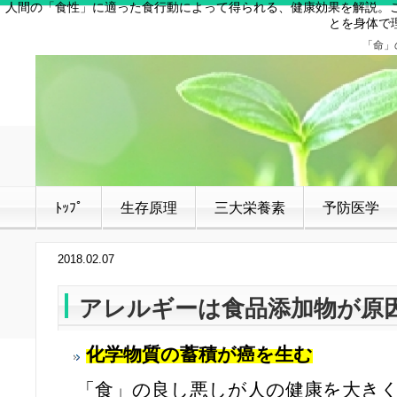
人間の「食性」に適った食行動によって得られる、健康効果を解説。
とを身体で
「命」
ﾄｯﾌﾟ
生存原理
三大栄養素
予防医学
2018.02.07
アレルギーは食品添加物が原
化学物質の蓄積が癌を生む
「食」の良し悪しが人の健康を大きく