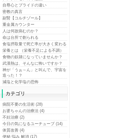
自尊心とプライドの違い
密教の真言
副腎【コルチゾール】
重金属カウンター
人は何故病むのか？
命は台所で創られる
食塩摂取量で死亡率が大きく変わる
栄養とは （栄養不足による不調）
食物の奴隷になっていませんか？
武漢熱は、そんなに怖いですか？
神が「うぉ～ん」と叫んで、宇宙を
造った！？
減塩と化学塩の恐怖
カテゴリ
病院不要の生活術 (28)
お婆ちゃんの治療法 (4)
不妊治療 (2)
今日の気になるユーチューブ (14)
体質改善 (4)
便秘 悩み 解消 (17)