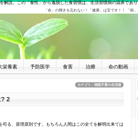
を解説。この「食性」から逸脱した食習慣は、生活習慣病の温床であり
「命」の輝きを忘れない！「健康」は宝です！！ 「病
大栄養素
予防医学
食害
治療
命の動画
カテゴリ：病院不要の生活術
 2
を司る、原理原則です。もちろん人間はこの全てを解明出来ては