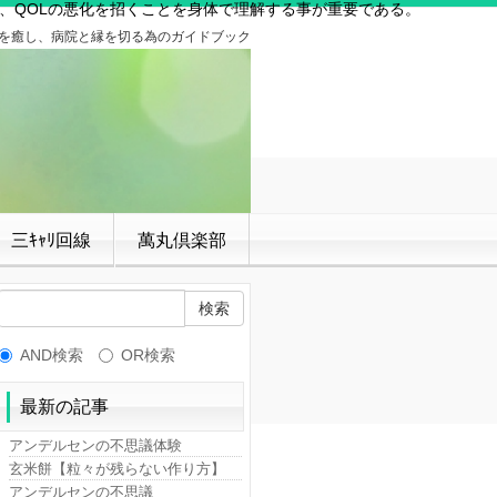
、QOLの悪化を招くことを身体で理解する事が重要である。
」を癒し、病院と縁を切る為のガイドブック
三ｷｬﾘ回線
萬丸倶楽部
AND検索
OR検索
最新の記事
アンデルセンの不思議体験
玄米餅【粒々が残らない作り方】
アンデルセンの不思議