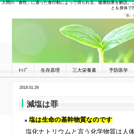
人間の「食性」に適った食行動によって得られる、健康効果を解説。
とを身体で
「命」
ﾄｯﾌﾟ
生存原理
三大栄養素
予防医学
2018.01.29
減塩は罪
塩は生命の基幹物質なのです
塩化ナトリウムと言う化学物質は人体