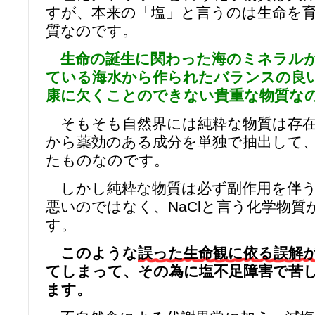
すが、本来の「塩」と言うのは生命を
質なのです。
生命の誕生に関わった海のミネラル
ている海水から作られたバランスの良
康に欠くことのできない貴重な物質な
そもそも自然界には純粋な物質は存在
から薬効のある成分を単独で抽出して
たものなのです。
しかし純粋な物質は必ず副作用を伴う
悪いのではなく、NaClと言う化学物
す。
このような
誤った生命観に依る誤解
てしまって、その為に塩不足障害で苦
ます。